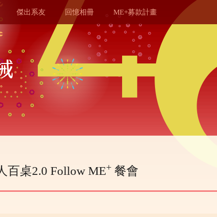
傑出系友
回憶相冊
ME+募款計畫
+
桌2.0 Follow ME
餐會