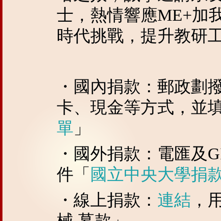
士，熱情響應ME+加
時代挑戰，提升教研
・國內捐款：郵政劃
卡、現金等方式，並
單
」
・國外捐款：電匯及GI
件「
國立中央大學捐
・線上捐款：
連結
，
械 募款」