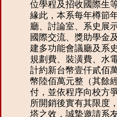
位學程及招收國際生
緣此，本系每年樽節
廳、討論室、系史展
國際交流、獎助學金
建多功能會議廳及系
規劃費、裝潢費、水
計約新台幣壹仟貳佰
幣陸佰萬元整（其餘
付，並依程序向校方
所開銷後實有其限度
塔之效，誠摯邀請系